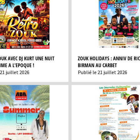
VYBZ DÉBARQUE SUR
ANTAN VINYLS, L'EMIS
EUX HEURES 100 %
DÉBARQUE SUR RBR
 ET BOUYON
OUK AVEC DJ KURT UNE NUIT
ZOUK HOLIDAYS : ANNIV DE RI
ME A L'EPOQUE !
BIRMAN AU CARBET
21 juillet 2026
Publié le 21 juillet 2026