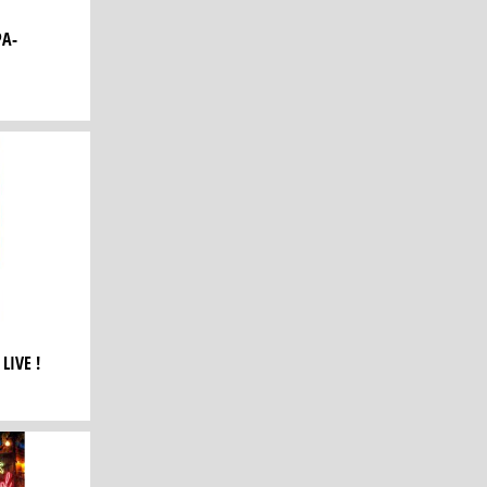
PA-
LIVE !