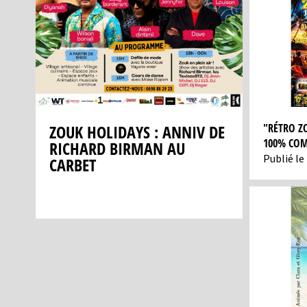
URBAN 
RBR : D
SHATTA
VEC
"RÉTRO Z
ZOUK HOLIDAYS : ANNIV DE
100% COM
RICHARD BIRMAN AU
Publié le 
CARBET
Previous
Next