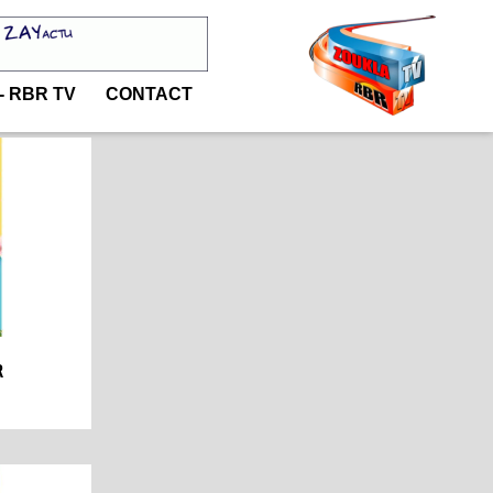
- RBR TV
CONTACT
R