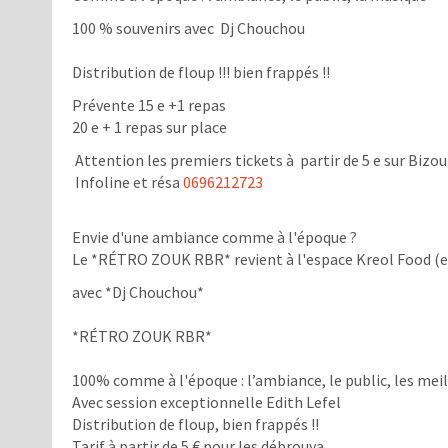
100 % souvenirs avec Dj Chouchou
Distribution de floup !!! bien frappés !!
Prévente 15 e +1 repas
20 e + 1 repas sur place
Attention les premiers tickets à partir de 5 e sur Bizo
Infoline et résa
0696212723
Envie d'une ambiance comme à l'époque ?
Le *RÉTRO ZOUK RBR* revient à l'espace Kreol Food (ex
avec *Dj Chouchou*
*RÉTRO ZOUK RBR*
100% comme à l'époque : l’ambiance, le public, les mei
Avec session exceptionnelle Edith Lefel
Distribution de floup, bien frappés !!
Tarif à partir de 5 € pour les débrouya